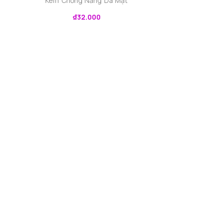
Kem Chống Nắng Da Mặt
₫
32.000