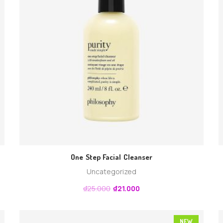
One Step Facial Cleanser
Uncategorized
₫
25.000
₫
21.000
NEW