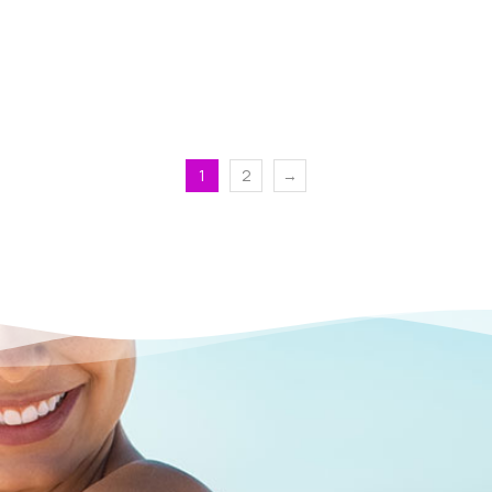
1
2
→