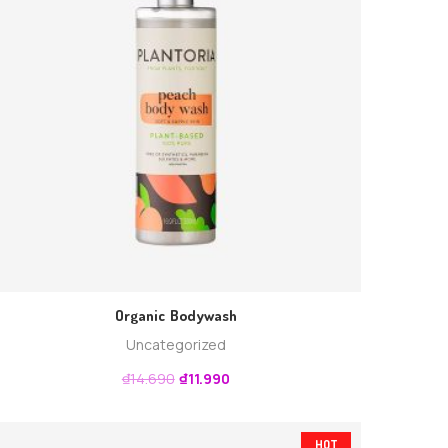
Organic Bodywash
Uncategorized
₫
14.690
₫
11.990
HOT