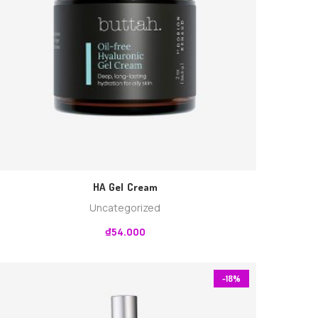
HA Gel Cream
Uncategorized
₫
54.000
-18%