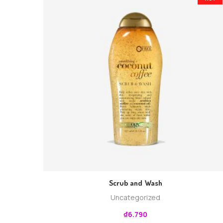
Scrub and Wash
Uncategorized
₫
6.790