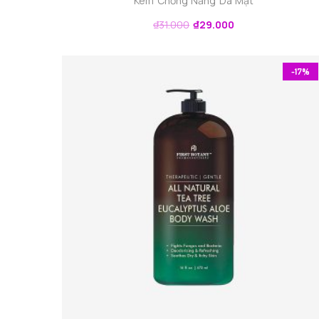
Kem Chống Nắng Da Mặt
₫
31.000
₫
29.000
-17%