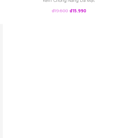
Kem Chống Nắng Da Mặt
₫
19.600
₫
15.990