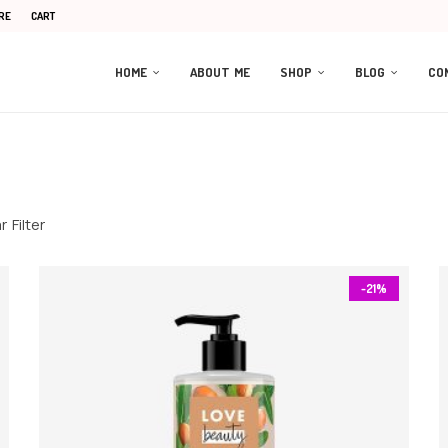
RE
CART
HOME
ABOUT ME
SHOP
BLOG
CO
 Filter
-21%