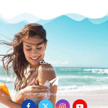
CONTACT US
Zalo 0937146168 - 0906350050
THEO DÕI CHÚNG TÔI QUA CÁC MẠNG XÃ HỘI