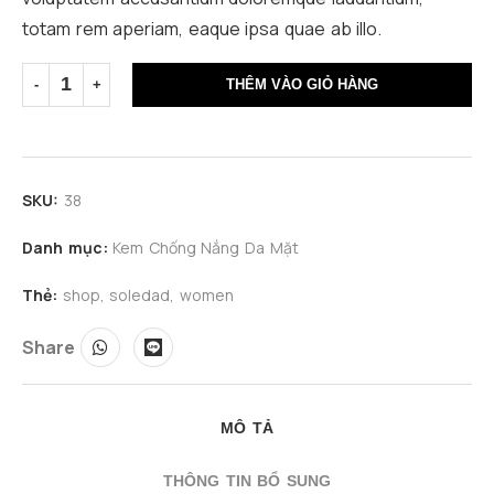
totam rem aperiam, eaque ipsa quae ab illo.
THÊM VÀO GIỎ HÀNG
SKU:
38
Danh mục:
Kem Chống Nắng Da Mặt
Thẻ:
shop
,
soledad
,
women
Share
MÔ TẢ
THÔNG TIN BỔ SUNG