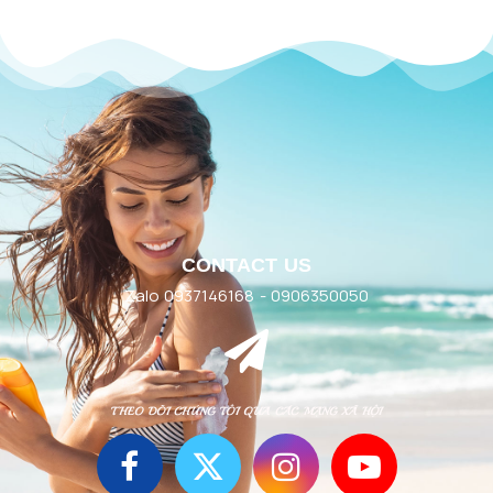
CONTACT US
Zalo 0937146168 - 0906350050
THEO DÕI CHÚNG TÔI QUA CÁC MẠNG XÃ HỘI