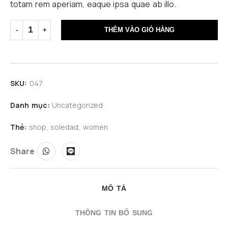
totam rem aperiam, eaque ipsa quae ab illo.
THÊM VÀO GIỎ HÀNG
SKU:
047
Danh mục:
Uncategorized
Thẻ:
shop
,
soledad
,
women
Share
MÔ TẢ
THÔNG TIN BỔ SUNG