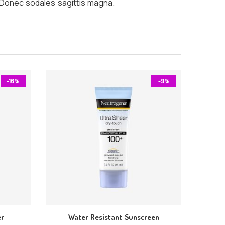
h. Donec sodales sagittis magna.
-16%
-9%
er
Water Resistant Sunscreen