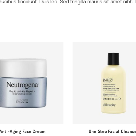
aucibus tincidunt. Duis leo. Sed fringilla mauris sit amet nib
Anti-Aging Face Cream
One Step Facial Cleans