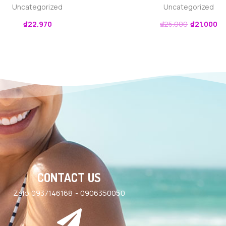
Uncategorized
Uncategorized
₫
22.970
₫
25.000
₫
21.000
CONTACT US
Zalo 0937146168 - 0906350050