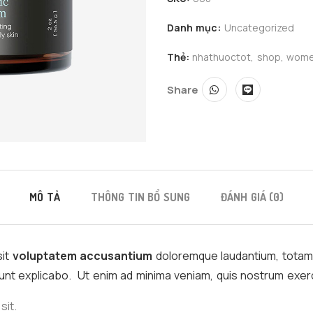
Danh mục:
Uncategorized
Thẻ:
nhathuoctot
,
shop
,
wom
Share
MÔ TẢ
THÔNG TIN BỔ SUNG
ĐÁNH GIÁ (0)
sit
voluptatem accusantium
doloremque laudantium, totam 
 sunt explicabo. Ut enim ad minima veniam, quis nostrum exerc
sit.