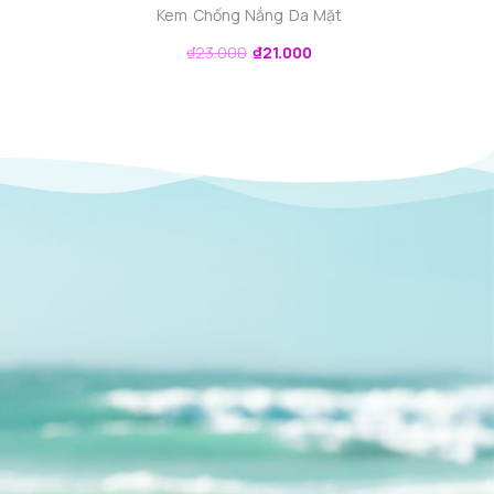
Kem Chống Nắng Da Mặt
₫
23.000
₫
21.000