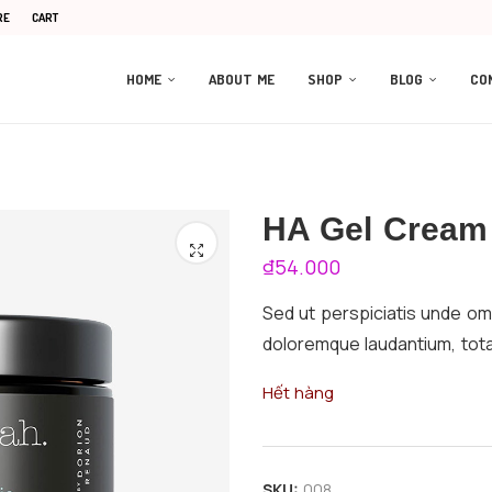
RE
CART
HOME
ABOUT ME
SHOP
BLOG
CO
HA Gel Cream
₫
54.000
Sed ut perspiciatis unde om
doloremque laudantium, tota
Hết hàng
SKU:
008