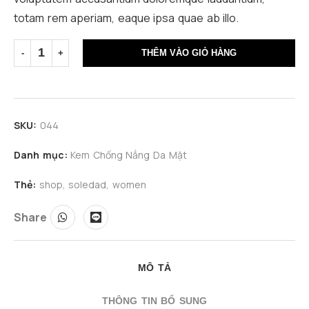
totam rem aperiam, eaque ipsa quae ab illo.
THÊM VÀO GIỎ HÀNG
SKU:
044
Danh mục:
Kem Chống Nắng Da Mặt
Thẻ:
shop
,
soledad
,
women
Share
MÔ TẢ
THÔNG TIN BỔ SUNG