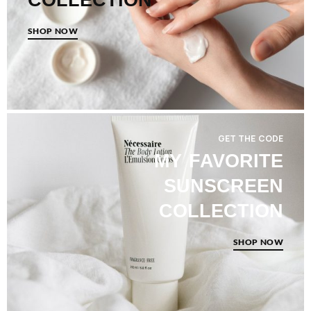
SHOP NOW
GET THE CODE
MY FAVORITE
SUNSCREEN
COLLECTION
SHOP NOW