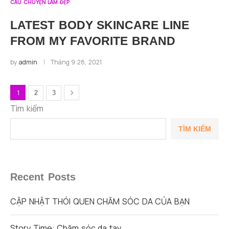
CÂU CHUYỆN LÀM ĐẸP
LATEST BODY SKINCARE LINE
FROM MY FAVORITE BRAND
by
admin
Tháng 9 28, 2021
1
2
3
Tìm kiếm
TÌM KIẾM
Recent Posts
CẬP NHẬT THÓI QUEN CHĂM SÓC DA CỦA BẠN
Story Time: Chăm sóc da tay