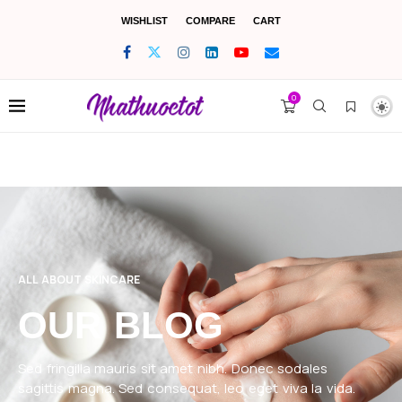
WISHLIST
COMPARE
CART
0
ALL ABOUT SKINCARE
OUR BLOG
Sed fringilla mauris sit amet nibh. Donec sodales
sagittis magna. Sed consequat, leo eget viva la vida.