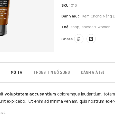
SKU:
016
Danh mục:
Kem Chống Nắng 
Thẻ:
shop
,
soledad
,
women
Share
MÔ TẢ
THÔNG TIN BỔ SUNG
ĐÁNH GIÁ (0)
sit
voluptatem accusantium
doloremque laudantium, totam 
 sunt explicabo. Ut enim ad minima veniam, quis nostrum exerc
sit.