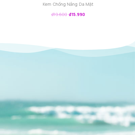
Kem Chống Nắng Da Mặt
₫
19.600
₫
15.990