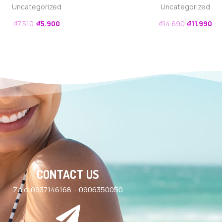
Uncategorized
Uncategorized
₫
7.510
₫
5.900
₫
14.690
₫
11.990
CONTACT US
Zalo 0937146168 - 0906350050