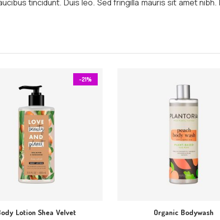
aucibus tincidunt. Duis leo. Sed fringilla mauris sit amet nib
-21%
Body Lotion Shea Velvet
Organic Bodywash