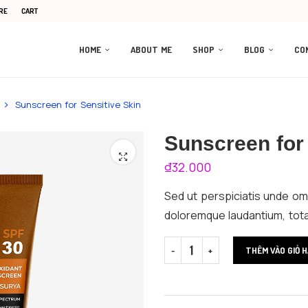
RE
CART
HOME
ABOUT ME
SHOP
BLOG
CO
Sunscreen for Sensitive Skin
Sunscreen for 
₫
32.000
Sed ut perspiciatis unde om
doloremque laudantium, tota
THÊM VÀO GIỎ 