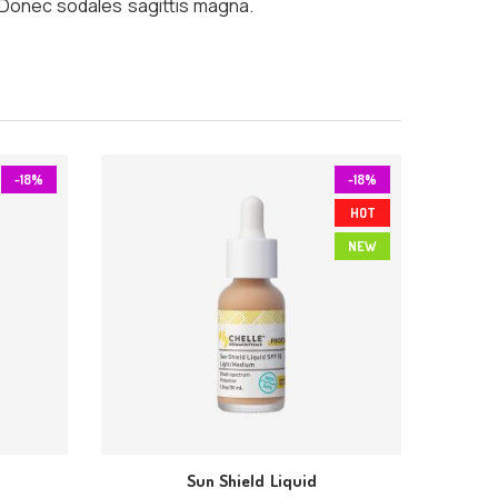
h. Donec sodales sagittis magna.
-18%
-18%
HOT
NEW
Sun Shield Liquid