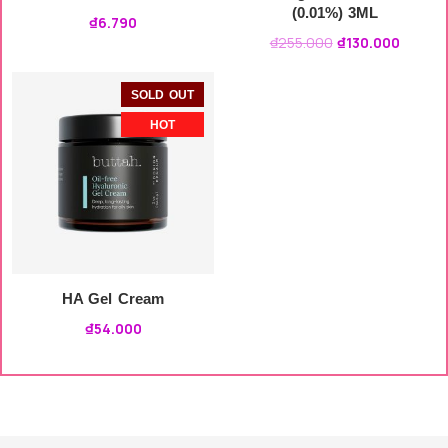
(0.01%) 3ML
₫
6.790
₫
255.000
₫
130.000
SOLD OUT
HOT
HA Gel Cream
₫
54.000