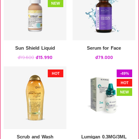
NEW
Sun Shield Liquid
Serum for Face
₫
19.600
₫
15.990
₫
79.000
HOT
-49%
HOT
NEW
Scrub and Wash
Lumigan 0.3MG/3ML