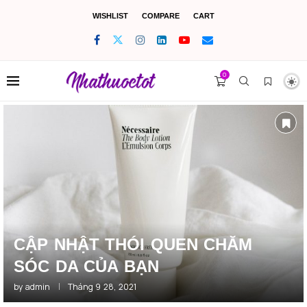
WISHLIST
COMPARE
CART
0
CẬP NHẬT THÓI QUEN CHĂM
SÓC DA CỦA BẠN
by
admin
Tháng 9 28, 2021