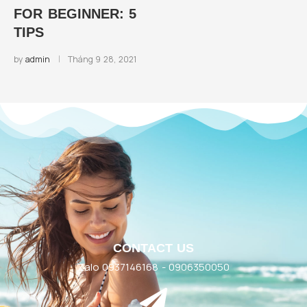
FOR BEGINNER: 5
TIPS
by
admin
Tháng 9 28, 2021
CONTACT US
Zalo 0937146168 - 0906350050