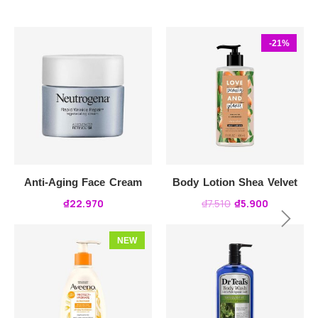
-21%
Anti-Aging Face Cream
Body Lotion Shea Velvet
₫
22.970
₫
7.510
₫
5.900
NEW