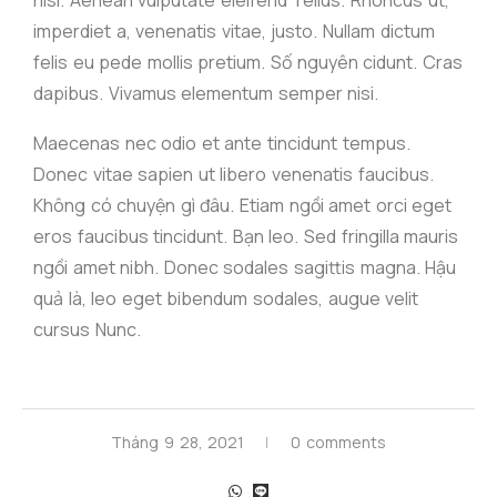
nisi. Aenean vulputate eleifend Tellus. Rhoncus ut,
imperdiet a, venenatis vitae, justo. Nullam dictum
felis eu pede mollis pretium. Số nguyên cidunt. Cras
dapibus. Vivamus elementum semper nisi.
Maecenas nec odio et ante tincidunt tempus.
Donec vitae sapien ut libero venenatis faucibus.
Không có chuyện gì đâu. Etiam ngồi amet orci eget
eros faucibus tincidunt. Bạn leo. Sed fringilla mauris
ngồi amet nibh. Donec sodales sagittis magna. Hậu
quả là, leo eget bibendum sodales, augue velit
cursus Nunc.
Tháng 9 28, 2021
0 comments