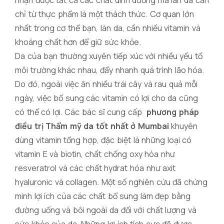
nhận được tất cả các chất dinh dưỡng mà làn da cần
chỉ từ thực phẩm là một thách thức. Cơ quan lớn
nhất trong cơ thể bạn, làn da, cần nhiều vitamin và
khoáng chất hơn để giữ sức khỏe.
Da của bạn thường xuyên tiếp xúc với nhiều yếu tố
môi trường khác nhau, đẩy nhanh quá trình lão hóa.
Do đó, ngoài việc ăn nhiều trái cây và rau quả mỗi
ngày, việc bổ sung các vitamin có lợi cho da cũng
có thể có lợi. Các bác sĩ cung cấp
phương pháp
điều trị Thẩm mỹ da tốt nhất ở Mumbai
khuyên
dùng vitamin tổng hợp, đặc biệt là những loại có
vitamin E và biotin, chất chống oxy hóa như
resveratrol và các chất hydrat hóa như axit
hyaluronic và collagen. Một số nghiên cứu đã chứng
minh lợi ích của các chất bổ sung làm đẹp bằng
đường uống và bôi ngoài da đối với chất lượng và