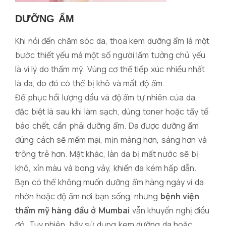
DƯỠNG ẨM
Khi nói đến chăm sóc da, thoa kem dưỡng ẩm là một
bước thiết yếu mà một số người lầm tưởng chủ yếu
là vì lý do thẩm mỹ. Vùng cơ thể tiếp xúc nhiều nhất
là da, do đó có thể bị khô và mất độ ẩm.
Để phục hồi lượng dầu và độ ẩm tự nhiên của da,
đặc biệt là sau khi làm sạch, dùng toner hoặc tẩy tế
bào chết, cần phải dưỡng ẩm. Da được dưỡng ẩm
đúng cách sẽ mềm mại, mịn màng hơn, sáng hơn và
trông trẻ hơn. Mặt khác, làn da bị mất nước sẽ bị
khô, xỉn màu và bong vảy, khiến da kém hấp dẫn.
Bạn có thể không muốn dưỡng ẩm hàng ngày vì da
nhờn hoặc độ ẩm nơi bạn sống, nhưng
bệnh viện
thẩm mỹ hàng đầu ở Mumbai
vẫn khuyến nghị điều
đó. Tuy nhiên, hãy sử dụng kem dưỡng da hoặc