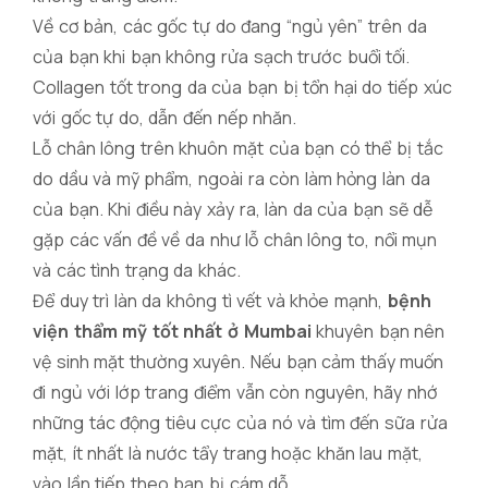
Về cơ bản, các gốc tự do đang “ngủ yên” trên da
của bạn khi bạn không rửa sạch trước buổi tối.
Collagen tốt trong da của bạn bị tổn hại do tiếp xúc
với gốc tự do, dẫn đến nếp nhăn.
Lỗ chân lông trên khuôn mặt của bạn có thể bị tắc
do dầu và mỹ phẩm, ngoài ra còn làm hỏng làn da
của bạn. Khi điều này xảy ra, làn da của bạn sẽ dễ
gặp các vấn đề về da như lỗ chân lông to, nổi mụn
và các tình trạng da khác.
Để duy trì làn da không tì vết và khỏe mạnh,
bệnh
viện thẩm mỹ tốt nhất ở Mumbai
khuyên bạn nên
vệ sinh mặt thường xuyên. Nếu bạn cảm thấy muốn
đi ngủ với lớp trang điểm vẫn còn nguyên, hãy nhớ
những tác động tiêu cực của nó và tìm đến sữa rửa
mặt, ít nhất là nước tẩy trang hoặc khăn lau mặt,
vào lần tiếp theo bạn bị cám dỗ.