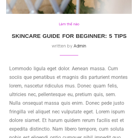
Làm thế nào
SKINCARE GUIDE FOR BEGINNER: 5 TIPS
written by
Admin
Lommodo ligula eget dolor. Aenean massa. Cum
sociis que penatibus et magnis dis parturient montes
lorem, nascetur ridiculus mus. Donec quam felis,
ultricies nec, pellentesque eu, pretium quis, sem.
Nulla onsequat massa quis enim. Donec pede justo
fringilla vel aliquet nec vulputate eget. Lorem ispum
dolore siamet. Et harum quidem rerum facilis est et
expedita distinctio. Nam libero tempore, cum soluta
nobis est eligendi optio cumquer nihil impedit quo