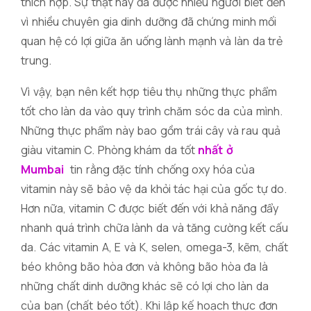
thích hợp. Sự thật này đã được nhiều người biết đến
vì nhiều chuyên gia dinh dưỡng đã chứng minh mối
quan hệ có lợi giữa ăn uống lành mạnh và làn da trẻ
trung.
Vì vậy, bạn nên kết hợp tiêu thụ những thực phẩm
tốt cho làn da vào quy trình chăm sóc da của mình.
Những thực phẩm này bao gồm trái cây và rau quả
giàu vitamin C. Phòng khám da tốt
nhất ở
Mumbai
tin rằng đặc tính chống oxy hóa của
vitamin này sẽ bảo vệ da khỏi tác hại của gốc tự do.
Hơn nữa, vitamin C được biết đến với khả năng đẩy
nhanh quá trình chữa lành da và tăng cường kết cấu
da. Các vitamin A, E và K, selen, omega-3, kẽm, chất
béo không bão hòa đơn và không bão hòa đa là
những chất dinh dưỡng khác sẽ có lợi cho làn da
của bạn (chất béo tốt). Khi lập kế hoạch thực đơn