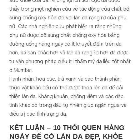
sức khỏe của da. Những lợi ích tích cực đã được
thấy trong một nghiên cứu về tác động của chất bổ
sung chống oxy hóa đối với làn da rạng rỡ của phụ
nữ. Các nhà nghiên cứu phát hiện ra rằng những
phụ nữ được bổ sung chất chống oxy hóa bằng
đường uống hàng ngày có ít khuyết điểm trên da
hơn, da săn chắc hơn và làn da rạng rỡ hơn đã được
tư vấn phương pháp điều trị thẩm mỹ da liễu tốt nhất
ở Mumbai.
Hạnh nhân, hoa cúc, trà xanh và các thành phần
thực vật khác đều có thể được thoa lên da để cải
thiện làn da. Kháng khuẩn, chống viêm và các đặc
tính khác có trong dầu tự nhiên giúp ngăn ngừa và
điều trị các tình trạng da.
KẾT LUẬN – 10 THÓI QUEN HÀNG
NGÀY ĐỂ CÓ LÀN DA ĐẸP, KHỎE