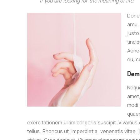
if you are looking for the meaning of life.
Donec
arcu.
justo
tinci
Aenea
eu, c
Demo
Neque
amet,
modi 
quaer
exercitationem ullam corporis suscipit. Vivamus
tellus. Rhoncus ut, imperdiet a, venenatis vitae, 