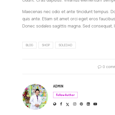
cidunt. Cras dapibus. Vivamus elementum semper
Maecenas nec odio et ante tincidunt tempus. Don
quis ante. Etiam sit amet orci eget eros faucibus 
Donec sodales sagittis magna. Sed consequat, l
BLOG
SHOP
SOLEDAD
0 com
ADMIN
Follow Author