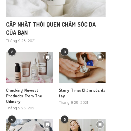
CẬP NHẬT THÓI QUEN CHĂM SÓC DA
CỦA BẠN
Tháng 9 28, 2021
2
3
Checking Newest
Story Time: Chăm sóc da
Products From The
tay
Odinary
Tháng 9 28, 2021
Tháng 9 28, 2021
4
5