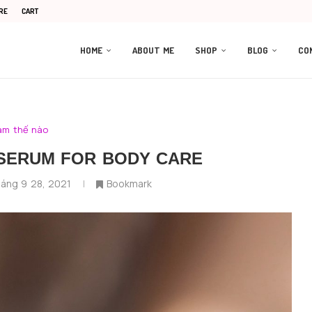
RE
CART
HOME
ABOUT ME
SHOP
BLOG
CO
àm thế nào
 SERUM FOR BODY CARE
áng 9 28, 2021
Bookmark