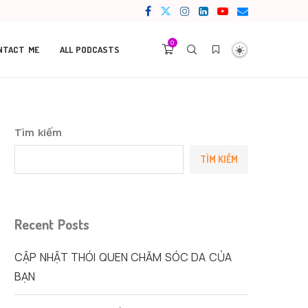
0
NTACT ME
ALL PODCASTS
Tìm kiếm
TÌM KIẾM
Recent Posts
CẬP NHẬT THÓI QUEN CHĂM SÓC DA CỦA
BẠN