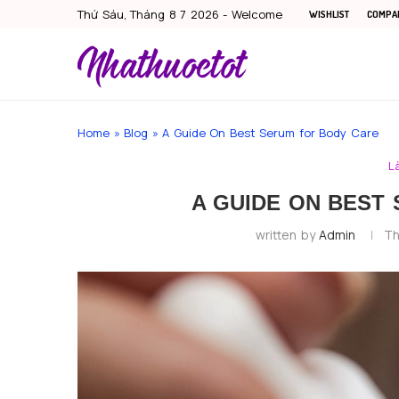
Thứ Sáu, Tháng 8 7 2026 - Welcome
WISHLIST
COMPA
Home
»
Blog
»
A Guide On Best Serum for Body Care
L
A GUIDE ON BEST
written by
Admin
Th