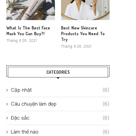
What Is The Best Face
Best New Skincare
Mask You Can Buy?!
Products You Need To
Try
Tháng 9 28, 2021
Tháng 9 28, 2021
CATEGORIES
Cập nhật
(6)
Câu chuyện làm đẹp
(6)
Đặc sắc
(6)
Làm thế nào
(6)