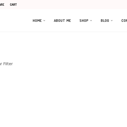
ARE
CART
HOME
ABOUT ME
SHOP
BLOG
CO
 Filter