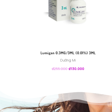
Lumigan 0.3MG/3ML (0.01%) 3ML
Dưỡng Mi
₫
255.000
₫
130.000