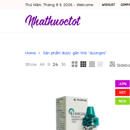
Thứ Năm, Tháng 8 6 2026 - Welcome
WISHLIST
COMP
Home
Sản phẩm được gắn thẻ “duongmi”
Show
All
9
24
36
Sidebar
-49%
HOT
NEW